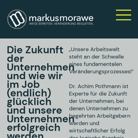
Die Zukunft
„Unsere Arbeitswelt
der
steht an der Schwelle
Unternehmen
eines fundamentalen
Veränderungsprozesses!“
und wie wir
im Job
Dr. Achim Pothmann ist
(endlich)
Experte für die Zukunft
glücklich
der Unternehmen, bei
und unsere
denen Unternehmen zu
Unternehmen
begehrten Arbeitgebern
werden und
erfolgreich
wirtschaftlicher
Erfolg
werden.
das logische Ergebnis