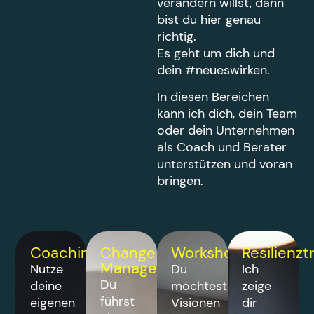
verändern willst, dann
bist du hier genau
richtig.
Es geht um dich und
dein #neueswirken.
In diesen Bereichen
kann ich dich, dein Team
oder dein Unternehmen
als Coach und Berater
unterstützen und voran
bringen.
Coaching
Change
Workshops
Resilienzt
Management
Nutze
Du
Ich
Du
deine
möchtest
zeige
führst
eigenen
Visionen
dir