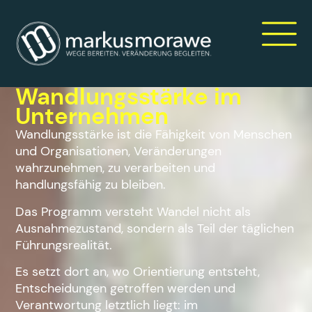
Wandlungsstärke im
Unternehmen
Wandlungsstärke ist die Fähigkeit von Menschen
und Organisationen, Veränderungen
wahrzunehmen, zu verarbeiten und
handlungsfähig zu bleiben.
Das Programm versteht Wandel nicht als
Ausnahmezustand, sondern als Teil der täglichen
Führungsrealität.
Es setzt dort an, wo Orientierung entsteht,
Entscheidungen getroffen werden und
Verantwortung letztlich liegt: im